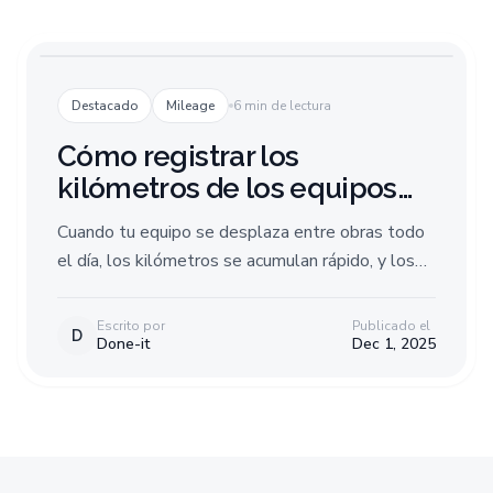
Destacado
Mileage
6 min de lectura
Cómo registrar los
kilómetros de los equipos
de campo, sin papeleo
Cuando tu equipo se desplaza entre obras todo
el día, los kilómetros se acumulan rápido, y los
errores también. Te explicamos cómo funciona la
captura automática de kilómetros, qué ahorra y
Escrito por
Publicado el
D
Done-it
Dec 1, 2025
en qué fijarte al elegir una solución.