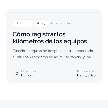
Destacado
Mileage
6 min de lectura
Cómo registrar los
kilómetros de los equipos
de campo, sin papeleo
Cuando tu equipo se desplaza entre obras todo
el día, los kilómetros se acumulan rápido, y los
errores también. Te explicamos cómo funciona la
captura automática de kilómetros, qué ahorra y
Escrito por
Publicado el
D
Done-it
Dec 1, 2025
en qué fijarte al elegir una solución.