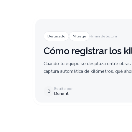
Destacado
Mileage
6 min de lectura
Cómo registrar los k
Cuando tu equipo se desplaza entre obras t
captura automática de kilómetros, qué ahorra
Escrito por
D
Done-it