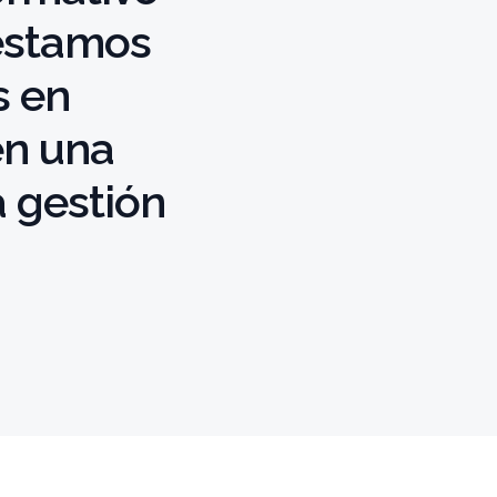
 estamos
s en
en una
 gestión