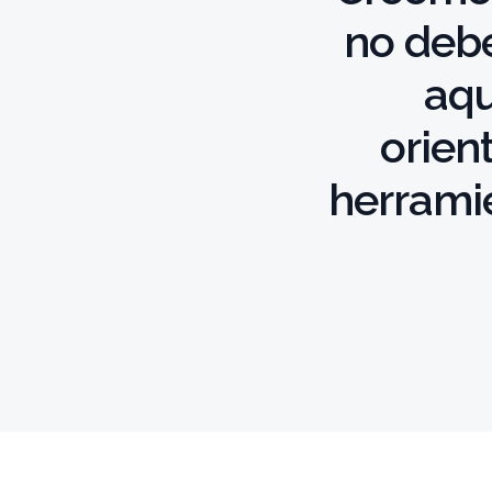
no debe
aqu
orien
herrami