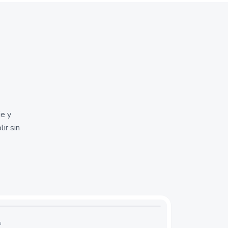
je y
ir sin
a